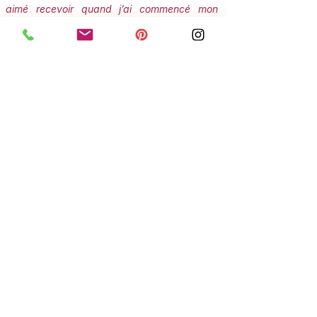
aimé recevoir quand j’ai commencé mon
propre chemin. Et oui… il y a un petit cadeau
qui t’attend 🤫
Prends soin de toi,
Julie"
Je m'abonne !
ARCHIVES
NEWSLETTER
Retrouve ici toutes mes
Newsletters déjà parues
(pour y avoir accès, merci de