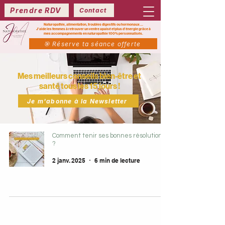
Prendre RDV
Contact
Naturopathie, alimentation, troubles digestifs ou hormonaux ...
J’aide les femmes à retrouver un ventre apaisé et plus d’énergie grâce à
mes
accompagnements en naturopathie 100% personnalisés.
🎯 Réserve ta séance offerte
Mes meilleurs conseils bien-être et
santé tous les 15 jours !
Je m'abonne à la Newsletter
Comment tenir ses bonnes résolutions
?
2 janv. 2025
6 min de lecture