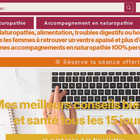
turopathie
Accompagnement en naturopathie
aturopathie, alimentation, troubles digestifs ou h
e les femmes à retrouver un ventre apaisé et plus d
mes
accompagnements en naturopathie 100% pers
🎯 Réserve ta séance offer
es meilleurs conseils bie
et santé tous les 15 jour