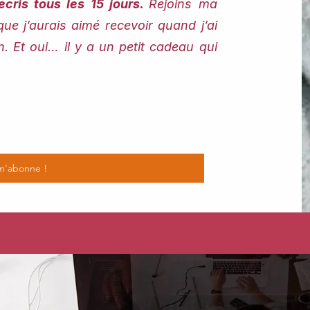
écris tous les 15 jours.
Rejoins ma
que j’aurais aimé recevoir quand j’ai
Et oui… il y a un petit cadeau qui
m'abonne !