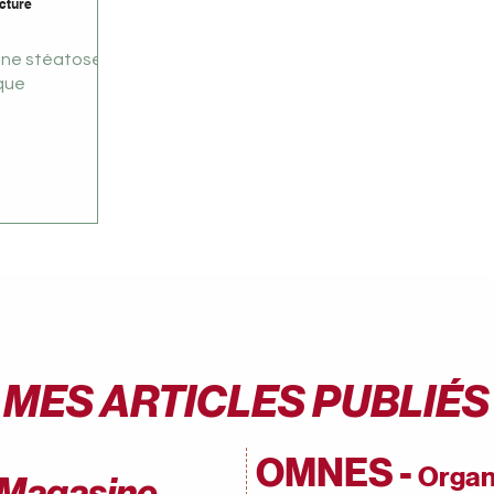
ecture
une stéatose
que
MES ARTICLES PUBLIÉS
OMNES -
Organ
 Magasine