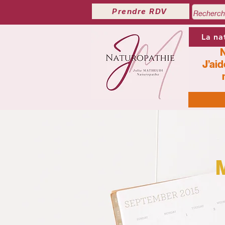
Prendre RDV
La na
N
J’aid
M