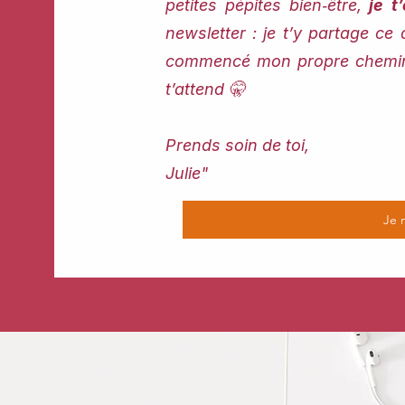
petites pépites bien‑être,
je t’
newsletter : je t’y partage ce 
commencé mon propre chemin. 
t’attend 🤫
Prends soin de toi,
Julie"
Je 