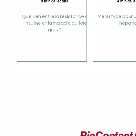
3 min de lecture
4 min de l
Quel lien entre la résistance à
Menu type pour 
l'insuline et la maladie du foie
hépati
gras ?
BioContact