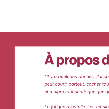
À propos de
"Il y a quelques années, j’ai c
peut courir partout, cocher tou
et malgré tout sentir que quel
La fatigue s'installe. Les tens