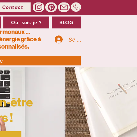
Contact
Qui suis-je ?
BLOG
ormonaux ...
’énergie grâce à
Se connecter
onnalisés.
te
n-être
s !