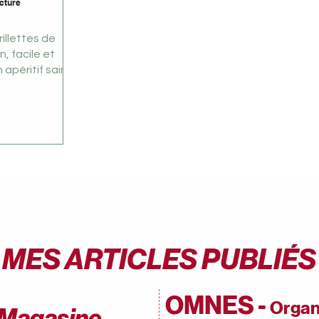
ecture
illettes de
, facile et
 apéritif sain.
MES ARTICLES PUBLIÉS
OMNES -
Organ
 Magasine