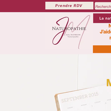
Prendre RDV
La na
N
J’aid
M