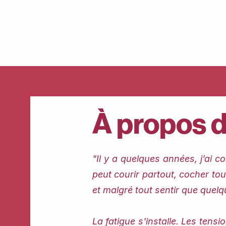
À propos de
"Il y a quelques années, j’ai c
peut courir partout, cocher tou
et malgré tout sentir que quel
La fatigue s'installe. Les tens