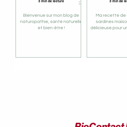
3 min de lecture
3 min de l
Bienvenue sur mon blog de
Ma recette de r
naturopathie, santé naturelle
sardines maison
et bien-être !
délicieuse pour un
BioContact