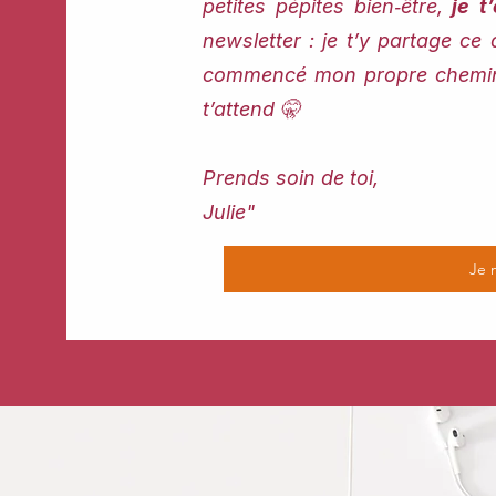
petites pépites bien‑être,
je t’
newsletter : je t’y partage ce 
commencé mon propre chemin. 
t’attend 🤫
Prends soin de toi,
Julie"
Je 