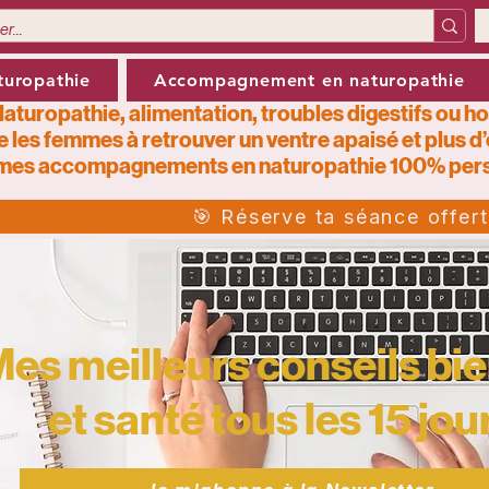
turopathie
Accompagnement en naturopathie
aturopathie, alimentation, troubles digestifs ou h
e les femmes à retrouver un ventre apaisé et plus d
mes
accompagnements en naturopathie 100% pers
🎯 Réserve ta séance offer
es meilleurs conseils bie
et santé tous les 15 jour