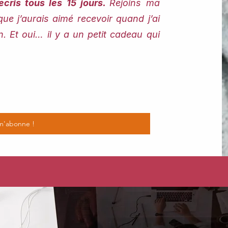
écris tous les 15 jours.
Rejoins ma
que j’aurais aimé recevoir quand j’ai
Et oui… il y a un petit cadeau qui
m'abonne !