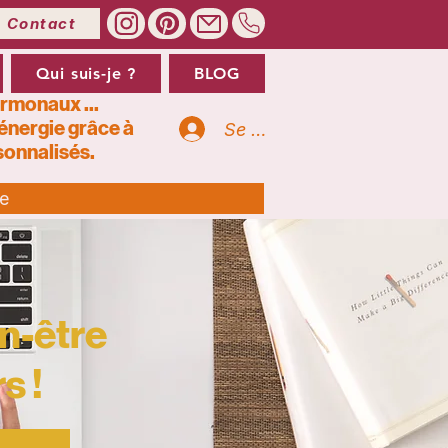
Contact
Qui suis-je ?
BLOG
ormonaux ...
’énergie grâce à
Se connecter
onnalisés.
te
n-être
s !