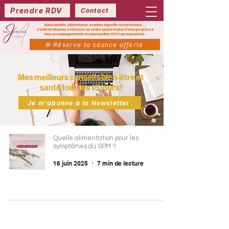
Prendre RDV
Contact
Naturopathie, alimentation, troubles digestifs ou hormonaux ...
J’aide les femmes à retrouver un ventre apaisé et plus d’énergie grâce à
mes
accompagnements en naturopathie 100% personnalisés.
🎯 Réserve ta séance offerte
Mes meilleurs conseils bien-être et
santé tous les 15 jours !
Je m'abonne à la Newsletter
Quelle alimentation pour les
symptômes du SPM ?
16 juin 2025
7 min de lecture