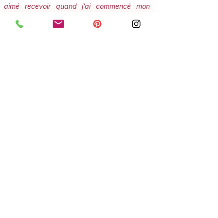
aimé recevoir quand j’ai commencé mon
propre chemin. Et oui… il y a un petit cadeau
qui t’attend 🤫
Prends soin de toi,
Julie"
Je m'abonne !
ARCHIVES
NEWSLETTER
Retrouve ici toutes mes
Newsletters déjà parues
(pour y avoir accès, merci de