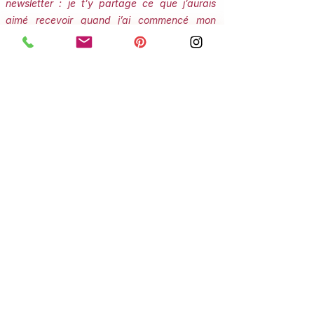
newsletter : je t’y partage ce que j’aurais
aimé recevoir quand j’ai commencé mon
propre chemin. Et oui… il y a un petit cadeau
qui t’attend 🤫
Prends soin de toi,
Julie"
Je m'abonne !
ARCHIVES
NEWSLETTER
Retrouve ici toutes mes
Newsletters déjà parues
(pour y avoir accès, merci de