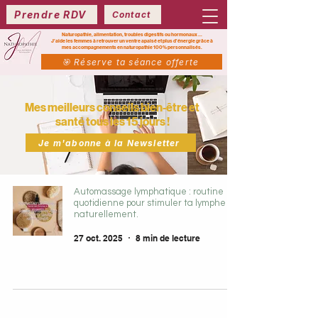
Prendre RDV
Contact
Naturopathie, alimentation, troubles digestifs ou hormonaux ...
J’aide les femmes à retrouver un ventre apaisé et plus d’énergie grâce à
mes
accompagnements en naturopathie 100% personnalisés.
🎯 Réserve ta séance offerte
Mes meilleurs conseils bien-être et
santé tous les 15 jours !
Je m'abonne à la Newsletter
Automassage lymphatique : routine
quotidienne pour stimuler ta lymphe
naturellement.
27 oct. 2025
8 min de lecture