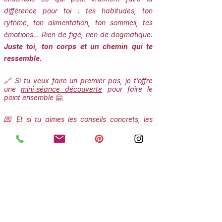
différence pour toi : tes habitudes, ton
rythme, ton alimentation, ton sommeil, tes
émotions… Rien de figé, rien de dogmatique.
Juste toi, ton corps et un chemin qui te
ressemble.
🔗 Si tu veux faire un premier pas, je t’offre
une
mini‑séance découverte
pour faire le
point ensemble
🤗
💌 Et si tu aimes les conseils concrets, les
rituels simples et les petites pépites bien‑être,
je t’écris tous les 15 jours.
Rejoins ma
newsletter : je t’y partage ce que j’aurais
aimé recevoir quand j’ai commencé mon
propre chemin. Et oui… il y a un petit cadeau
qui t’attend 🤫
Prends soin de toi,