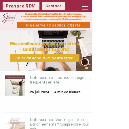
Prendre RDV
Contact
Naturopathie, alimentation, troubles digestifs ou hormonaux ...
J’aide les femmes à retrouver un ventre apaisé et plus d’énergie grâce à
mes
accompagnements en naturopathie 100% personnalisés.
🎯 Réserve ta séance offerte
Mes meilleurs conseils bien-être et
santé tous les 15 jours !
Je m'abonne à la Newsletter
Naturopathie : Les troubles digestifs
fréquents en été.
25 juil. 2024
4 min de lecture
Naturopathie : Ventre gonflé ou
Ballonnements ? Comprendre pour