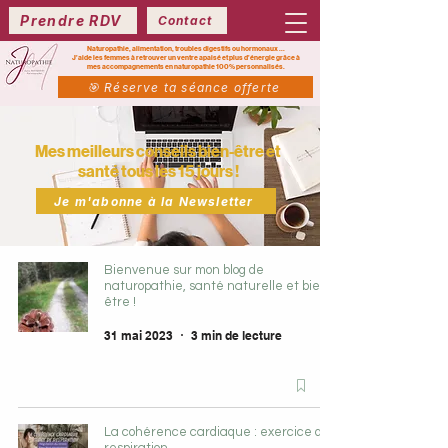
Prendre RDV
Contact
Naturopathie, alimentation, troubles digestifs ou hormonaux ...
J’aide les femmes à retrouver un ventre apaisé et plus d’énergie grâce à
mes
accompagnements en naturopathie 100% personnalisés.
🎯 Réserve ta séance offerte
Mes meilleurs conseils bien-être et
santé tous les 15 jours !
Je m'abonne à la Newsletter
Bienvenue sur mon blog de
naturopathie, santé naturelle et bien-
être !
31 mai 2023
3 min de lecture
La cohérence cardiaque : exercice de