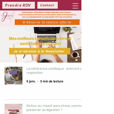
Prendre RDV
Contact
Naturopathie, alimentation, troubles digestifs ou hormonaux ...
J’aide les femmes à retrouver un ventre apaisé et plus d’énergie grâce à
mes
accompagnements en naturopathie 100% personnalisés.
🎯 Réserve ta séance offerte
Mes meilleurs conseils bien-être et
santé tous les 15 jours !
Je m'abonne à la Newsletter
La cohérence cardiaque : exercice de
respiration.
5 janv.
3 min de lecture
Retour au travail sans stress, comment
préserver sa digestion ?