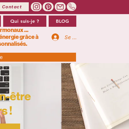
Contact
Qui suis-je ?
BLOG
ormonaux ...
’énergie grâce à
Se connecter
onnalisés.
te
n-être
s !