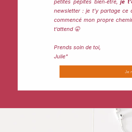
petites pépites bien‑être,
je t’
newsletter : je t’y partage ce 
commencé mon propre chemin. 
t’attend 🤫
Prends soin de toi,
Julie"
Je 