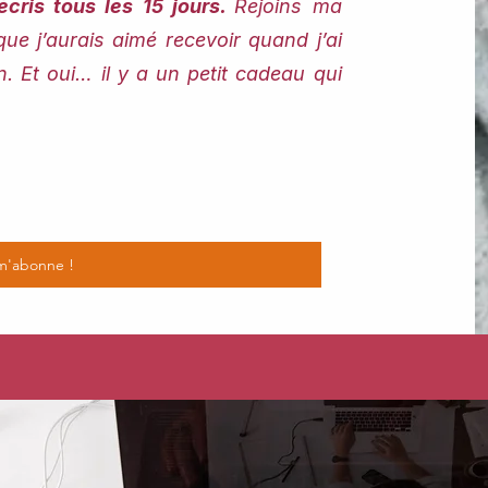
écris tous les 15 jours.
Rejoins ma
que j’aurais aimé recevoir quand j’ai
Et oui… il y a un petit cadeau qui
m'abonne !