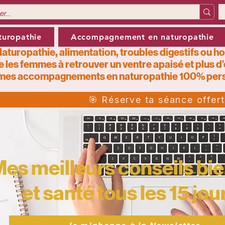
turopathie
Accompagnement en naturopathie
aturopathie, alimentation, troubles digestifs ou h
e les femmes à retrouver un ventre apaisé et plus d
mes
accompagnements en naturopathie 100% pers
🎯 Réserve ta séance offer
es meilleurs conseils bie
et santé tous les 15 jour