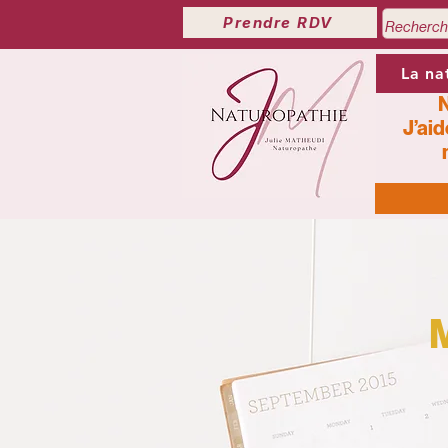
Prendre RDV
La na
N
J’aid
M