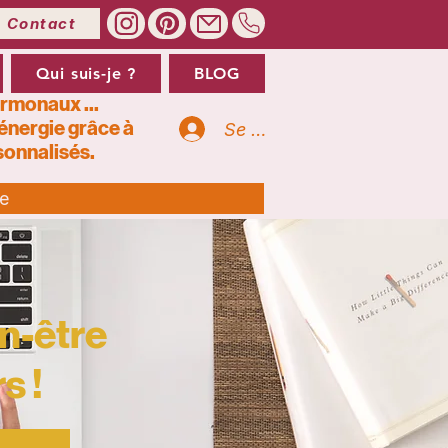
Contact
Qui suis-je ?
BLOG
ormonaux ...
’énergie grâce à
Se connecter
onnalisés.
te
n-être
s !