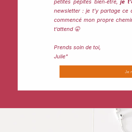
petites pépites bien‑être,
je t’
newsletter : je t’y partage ce 
commencé mon propre chemin. 
t’attend 🤫
Prends soin de toi,
Julie"
Je 