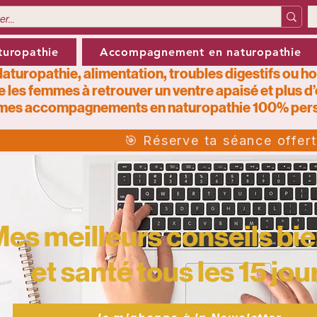
turopathie
Accompagnement en naturopathie
aturopathie, alimentation, troubles digestifs ou h
e les femmes à retrouver un ventre apaisé et plus d
mes
accompagnements en naturopathie 100% pers
🎯 Réserve ta séance offer
es meilleurs conseils bie
et santé tous les 15 jour