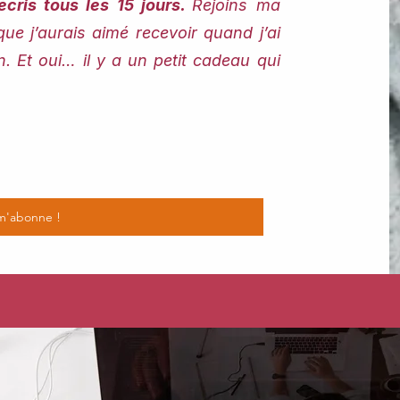
écris tous les 15 jours.
Rejoins ma
que j’aurais aimé recevoir quand j’ai
Et oui… il y a un petit cadeau qui
m'abonne !