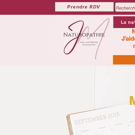
Prendre RDV
La na
N
J’aid
M