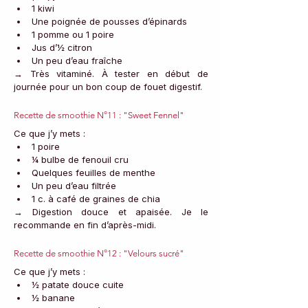
1 kiwi
Une poignée de pousses d’épinards
1 pomme ou 1 poire
Jus d’½ citron
Un peu d’eau fraîche
→ Très vitaminé. À tester en début de 
journée pour un bon coup de fouet digestif.
Recette de smoothie N°11 : "Sweet Fennel"
Ce que j’y mets :
1 poire
¼ bulbe de fenouil cru
Quelques feuilles de menthe
Un peu d’eau filtrée
1 c. à café de graines de chia
→ Digestion douce et apaisée. Je le 
recommande en fin d’après-midi.
Recette de smoothie N°12 : "Velours sucré"
Ce que j’y mets :
½ patate douce cuite
½ banane