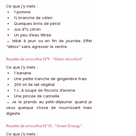
Ce que j’y mets :
1 pomme
½ branche de céleri
Quelques brins de persil
Jus d’½ citron
Un peu d’eau filtrée
→ Idéal à jeun ou en fin de journée. Effet 
"détox" sans agresser le ventre.
Recette de smoothie N°9 : "Matin réconfort"
Ce que j’y mets :
1 banane
Une petite tranche de gingembre frais
200 ml de lait végétal
1 c. à soupe de flocons d’avoine
Une pincée de cannelle
→ Je le prends au petit-déjeuner quand je 
veux quelque chose de nourrissant mais 
digeste.
Recette de smoothie N°10 : "Green Energy"
Ce que j’y mets :