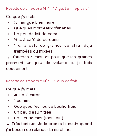
Recette de smoothie N°4 : "Digestion tropicale"
Ce que j’y mets :
½ mangue bien mûre
Quelques morceaux d’ananas
Un peu de lait de coco
½ c. à café de curcuma
1 c. à café de graines de chia (déjà 
trempées ou mixées)
→ J’attends 5 minutes pour que les graines 
prennent un peu de volume et je bois 
doucement.
Recette de smoothie N°5 : "Coup de frais"
Ce que j’y mets :
Jus d’½ citron
1 pomme
Quelques feuilles de basilic frais
Un peu d’eau filtrée
Un filet de miel (facultatif)
→ Très tonique. Je le prends le matin quand 
j’ai besoin de relancer la machine.