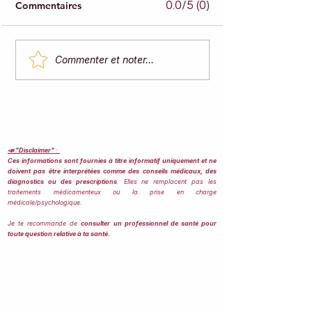
0.0/5 (0)
Commentaires
Combien faut-il boire
Naturopathie & 
Commenter et noter...
d'eau par jour ?
Courgette en S
🥒
📣 "Disclaimer"
:
Ces informations sont fournies à titre informatif uniquement et ne
doivent pas être interprétées comme des conseils médicaux, des
diagnostics ou des prescriptions
. Elles ne remplacent pas les
traitements médicamenteux ou la prise en charge
médicale/psychologique.
Je te recommande de
consulter un professionnel de santé pour
toute question relative à ta santé.