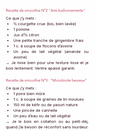
Recette de smoothie N°2 "Anti-ballonnements"
Ce que j’y mets :
½ courgette crue (bio, bien lavée)
1 pomme
Jus d’½ citron
Une petite tranche de gingembre frais
1 c. à soupe de flocons d’avoine
Un peu de lait végétal (amande ou 
avoine)
→ Je mixe bien pour une texture lisse et je 
bois lentement. Ventre apaisé garanti.
Recette de smoothie N°3 : "Microbiote heureux"
Ce que j’y mets :
1 poire bien mûre
1 c. à soupe de graines de lin moulues
150 ml de kéfir ou de yaourt nature
Une pincée de cannelle
Un peu d’eau ou de lait végétal
→ Je le bois en collation ou au petit-déj, 
quand j’ai besoin de réconfort sans lourdeur.