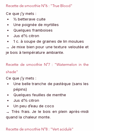
Recette de smoothie N°6 : "True Blood"
Ce que j’y mets :
½ betterave cuite
Une poignée de myrtilles
Quelques framboises
Jus d’½ citron
1 c. à soupe de graines de lin moulues
→ Je mixe bien pour une texture veloutée et 
je bois à température ambiante.
Recette de smoothie N°7 : "Watermelon in the 
shade"
Ce que j’y mets :
Une belle tranche de pastèque (sans les 
pépins)
Quelques feuilles de menthe
Jus d’½ citron
Un peu d’eau de coco
→ Très frais. Je le bois en plein après-midi 
quand la chaleur monte.
Recette de smoothie N°8 : "Vert acidulé"