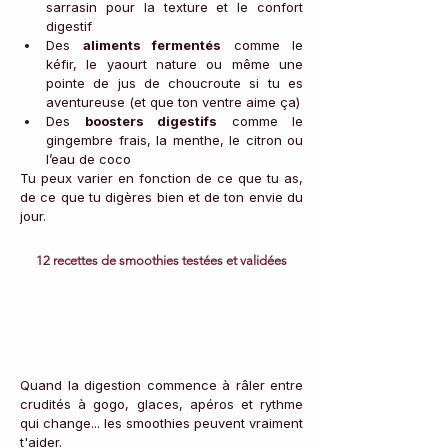
sarrasin pour la texture et le confort 
digestif
Des 
aliments fermentés
 comme le 
kéfir, le yaourt nature ou même une 
pointe de jus de choucroute si tu es 
aventureuse (et que ton ventre aime ça)
Des 
boosters digestifs
 comme le 
gingembre frais, la menthe, le citron ou 
l’eau de coco
Tu peux varier en fonction de ce que tu as, 
de ce que tu digères bien et de ton envie du 
jour.
12 recettes de smoothies testées et validées
Quand la digestion commence à râler entre 
crudités à gogo, glaces, apéros et rythme 
qui change... les smoothies peuvent vraiment 
t'aider.