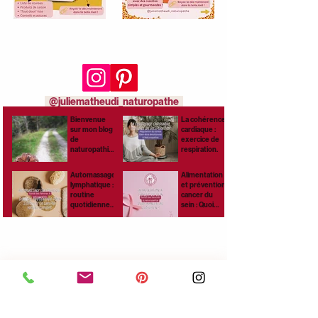
Rejoins-moi aussi sur
les réseaux sociaux :
@juliematheudi_naturopathe
Bienvenue
La cohérence
sur mon blog
cardiaque :
de
exercice de
naturopathie,
respiration.
santé
naturelle et
Automassage
Alimentation
bien-être !
lymphatique :
et prévention
routine
cancer du
quotidienne
sein : Quoi
pour stimuler
manger au
ta lymphe
quotidien ?
naturellemen
t.