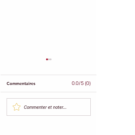
0.0/5 (0)
Commentaires
Les micronutriments
Combien faut-il
Commenter et noter...
essentiels : leurs rôles et
d'eau par jour ?
leurs sources naturelles