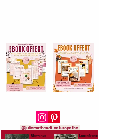
Rejoins-moi aussi sur
les réseaux sociaux :
@juliematheudi_naturopathe
Bienvenue
La cohérence