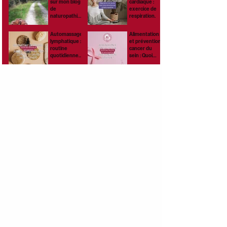
sur mon blog
cardiaque :
de
exercice de
naturopathie,
respiration.
santé
naturelle et
Automassage
Alimentation
bien-être !
lymphatique :
et prévention
routine
cancer du
quotidienne
sein : Quoi
pour stimuler
manger au
ta lymphe
quotidien ?
naturellemen
t.