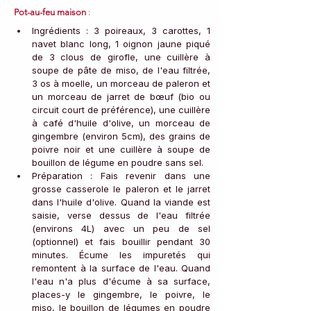
Pot-au-feu maison
 : 
Ingrédients : 3 poireaux, 3 carottes, 1 
navet blanc long, 1 oignon jaune piqué 
de 3 clous de girofle, une cuillère à 
soupe de pâte de miso, de l'eau filtrée, 
3 os à moelle, un morceau de paleron et 
un morceau de jarret de bœuf (bio ou 
circuit court de préférence), une cuillère 
à café d'huile d'olive, un morceau de 
gingembre (environ 5cm), des grains de 
poivre noir et une cuillère à soupe de 
bouillon de légume en poudre sans sel.
Préparation : Fais revenir dans une 
grosse casserole le paleron et le jarret 
dans l'huile d'olive. Quand la viande est 
saisie, verse dessus de l'eau filtrée 
(environs 4L) avec un peu de sel 
(optionnel) et fais bouillir pendant 30 
minutes. Écume les impuretés qui 
remontent à la surface de l'eau. Quand 
l'eau n'a plus d'écume à sa surface, 
places-y le gingembre, le poivre, le 
miso, le bouillon de légumes en poudre 