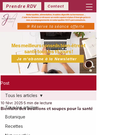
Prendre RDV
Contact
Naturopathie, alimentation, troubles digestifs ou hormonaux ...
J’aide les femmes à retrouver un ventre apaisé et plus d’énergie grâce à
mes
accompagnements en naturopathie 100% personnalisés.
🎯 Réserve ta séance offerte
Mes meilleurs conseils bien-être et
santé tous les 15 jours !
Je m'abonne à la Newsletter
Post
Tous les articles
10 févr. 2025
5 min de lecture
Tous les articles
Bienfaits des bouillons et soupes pour la santé
Botanique
Recettes