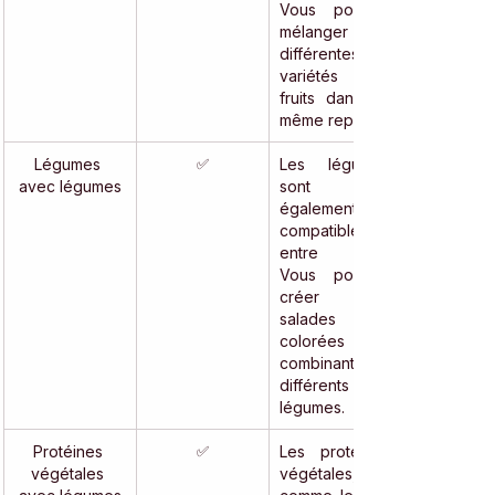
Vous pouvez 
mélanger 
différentes 
variétés de 
fruits dans un 
même repas.
Légumes 
✅
Les légumes 
avec légumes
sont 
également 
compatibles 
entre eux. 
Vous pouvez 
créer des 
salades 
colorées en 
combinant 
différents 
légumes.
Protéines 
✅
Les protéines 
végétales 
végétales, 