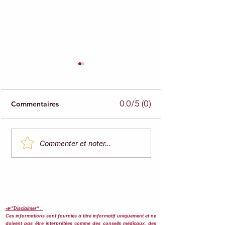
0.0/5 (0)
Commentaires
Alimentation et gaz :
Quelle alimenta
Commenter et noter...
digestion sous influence.
une digestion dif
📣 "Disclaimer"
:
Ces informations sont fournies à titre informatif uniquement et ne
doivent pas être interprétées comme des conseils médicaux, des