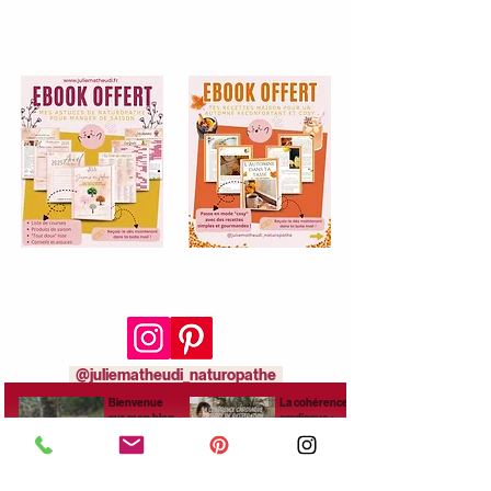
Rejoins-moi aussi sur
les réseaux sociaux :
@juliematheudi_naturopathe
Bienvenue
La cohérence
sur mon blog
cardiaque :
de
exercice de
naturopathie,
respiration.
santé
naturelle et
Automassage
Alimentation