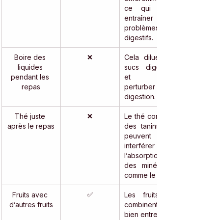
ce qui peut 
entraîner des 
problèmes 
digestifs.
Boire des 
❌
Cela dilue les 
liquides 
sucs digestifs 
pendant les 
et peut 
repas
perturber la 
digestion.
Thé juste 
❌
Le thé contient 
après le repas
des tanins qui 
peuvent 
interférer avec 
l’absorption 
des minéraux, 
comme le fer.
Fruits avec 
✅
Les fruits se 
d’autres fruits
combinent 
bien entre eux. 