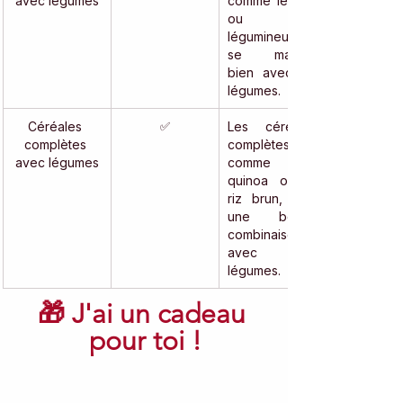
avec légumes
comme le tofu 
ou les 
légumineuses, 
se marient 
bien avec les 
légumes.
Céréales 
✅
Les céréales 
complètes 
complètes, 
avec légumes
comme le 
quinoa ou le 
riz brun, sont 
une bonne 
combinaison 
avec les 
légumes.
🎁 
J'ai un cadeau 
pour toi !