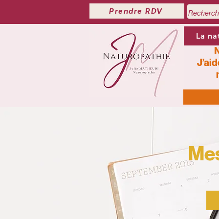
Prendre RDV
La na
N
J’aid
Mes