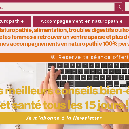
turopathie
Accompagnement en naturopathie
aturopathie, alimentation, troubles digestifs ou h
e les femmes à retrouver un ventre apaisé et plus d
mes
accompagnements en naturopathie 100% pers
🎯 Réserve ta séance offer
 meilleurs conseils bien-
et santé tous les 15 jours !
Je m'abonne à la Newsletter