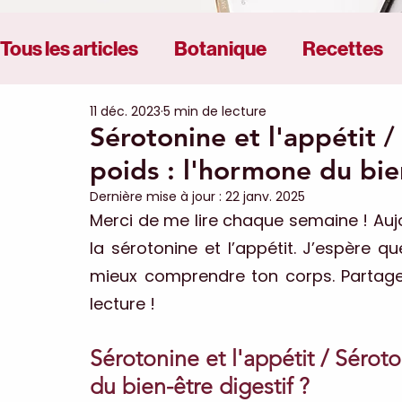
Tous les articles
Botanique
Recettes
11 déc. 2023
5 min de lecture
Alimentation / Nutrition
Régulation du
Sérotonine et l'appétit 
poids : l'hormone du bien
Santé des femmes - éq. hormonal
Dernière mise à jour :
22 janv. 2025
Merci de me lire chaque semaine ! Aujou
la sérotonine et l’appétit. J’espère que
mieux comprendre ton corps. Partage-
lecture !
Sérotonine et l'appétit / Sérot
du bien-être digestif ?