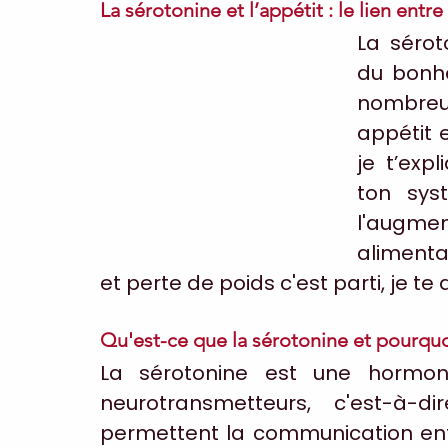
La sérotonine et l’appétit : le lien ent
La sérot
du bonhe
nombreux
appétit e
je t’exp
ton sys
l'augme
alimentat
et perte de poids c'est parti, je te d
Qu'est-ce que la sérotonine et pourquo
La sérotonine est une hormone
neurotransmetteurs, c'est-à-d
permettent la communication entr