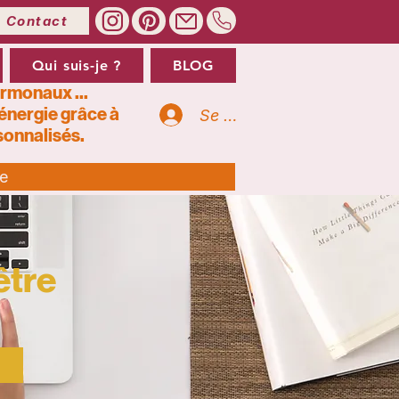
Contact
Qui suis-je ?
BLOG
ormonaux ...
’énergie grâce à
Se connecter
onnalisés.
te
être