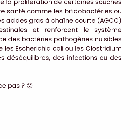
se la prolifération de certaines souches 
re santé comme les bifidobactéries ou 
des acides gras à chaîne courte (AGCC) 
testinales et renforcent le système 
ance des bactéries pathogènes nuisibles 
es Escherichia coli ou les Clostridium 
es déséquilibres, des infections ou des 
-ce pas ? 😮