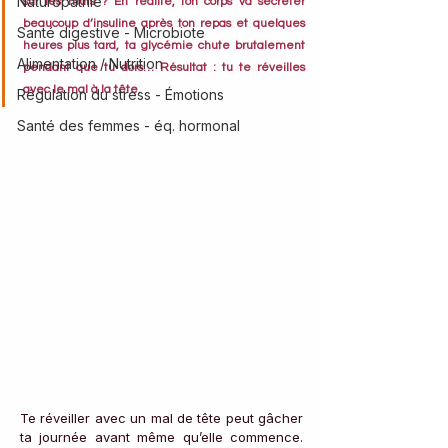
Naturopathie
sur les murs ? En réalité, ton corps va sécréter 
beaucoup d’insuline après ton repas et quelques 
Santé digestive - Microbiote
heures plus tard, ta glycémie chute brutalement 
Alimentation / Nutrition
pendant que tu dors… Résultat : tu te réveilles 
avec le mal à la tête. 
Régulation du stress - Émotions
Santé des femmes - éq. hormonal
Te réveiller avec un mal de tête peut gâcher 
ta journée avant même qu’elle commence. 