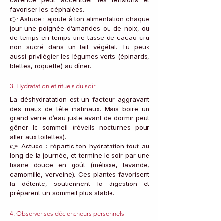
carence peut accentuer les tensions et 
favoriser les céphalées.
👉 Astuce : ajoute à ton alimentation chaque 
jour une poignée d’amandes ou de noix, ou 
de temps en temps une tasse de cacao cru 
non sucré dans un lait végétal. Tu peux 
aussi privilégier les légumes verts (épinards, 
blettes, roquette) au dîner.
3. Hydratation et rituels du soir
La déshydratation est un facteur aggravant 
des maux de tête matinaux. Mais boire un 
grand verre d’eau juste avant de dormir peut 
gêner le sommeil (réveils nocturnes pour 
aller aux toilettes). 
👉 Astuce : répartis ton hydratation tout au 
long de la journée, et termine le soir par une 
tisane douce en goût (mélisse, lavande, 
camomille, verveine). Ces plantes favorisent 
la détente, soutiennent la digestion et 
préparent un sommeil plus stable.
4. Observer ses déclencheurs personnels