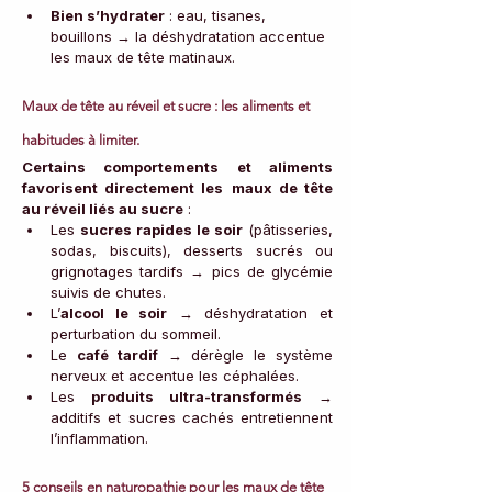
Bien s’hydrater
 : eau, tisanes, 
bouillons → la déshydratation accentue 
les maux de tête matinaux.
Maux de tête au réveil et sucre : les aliments et 
habitudes à limiter.
Certains comportements et aliments 
favorisent directement les
maux de tête 
au réveil liés au sucre
 :
Les 
sucres rapides le soir
 (pâtisseries, 
sodas, biscuits), desserts sucrés ou 
grignotages tardifs → pics de glycémie 
suivis de chutes.
L’
alcool le soir
 → déshydratation et 
perturbation du sommeil.
Le 
café tardif
 → dérègle le système 
nerveux et accentue les céphalées.
Les 
produits ultra-transformés
 → 
additifs et sucres cachés entretiennent 
l’inflammation.
5 conseils en naturopathie pour les maux de tête 