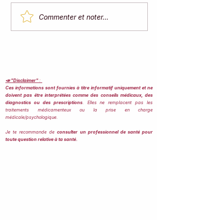
Comprendre l’index
Qu'est-ce que l
Commenter et noter...
glycémique des aliments
Naturopathie ?
: guide pour débutants.
Définition, pilie
principes fonda
📣 "Disclaimer"
:
Ces informations sont fournies à titre informatif uniquement et ne
doivent pas être interprétées comme des conseils médicaux, des
diagnostics ou des prescriptions
. Elles ne remplacent pas les
traitements médicamenteux ou la prise en charge
médicale/psychologique.
Je te recommande de
consulter un professionnel de santé pour
toute question relative à ta santé.