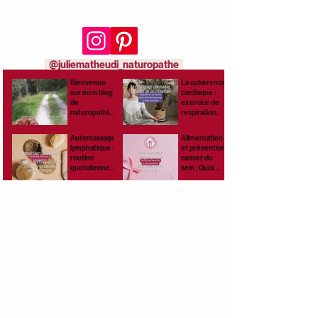
Rejoins-moi aussi sur
les réseaux sociaux :
@juliematheudi_naturopathe
Bienvenue
La cohérence
sur mon blog
cardiaque :
de
exercice de
naturopathie,
respiration.
santé
naturelle et
Automassage
Alimentation
bien-être !
lymphatique :
et prévention
routine
cancer du
quotidienne
sein : Quoi
pour stimuler
manger au
ta lymphe
quotidien ?
naturellemen
t.