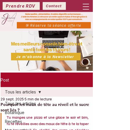
Prendre RDV
Contact
Naturopathie, alimentation, troubles digestifs ou hormonaux ...
J’aide les femmes à retrouver un ventre apaisé et plus d’énergie grâce à
mes
accompagnements en naturopathie 100% personnalisés.
🎯 Réserve ta séance offerte
Mes meilleurs conseils bien-être et
santé tous les 15 jours !
Je m'abonne à la Newsletter
Post
Tous les articles
29 sept. 2025
5 min de lecture
Tous les articles
Pourquoi les maux de tête au réveil et le sucre
sont liés ?
Botanique
Tu manges une pizza et une glace le soir et bim, 
Recettes
tu te réveilles avec des maux de tête à te la taper 