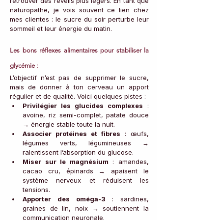
retrouver des réveils plus légers. En tant que 
naturopathe, je vois souvent ce lien chez 
mes clientes : le sucre du soir perturbe leur 
sommeil et leur énergie du matin.
Les bons réflexes alimentaires pour stabiliser la 
glycémie :
L’objectif n’est pas de supprimer le sucre, 
mais de donner à ton cerveau un apport 
régulier et de qualité. Voici quelques pistes :
Privilégier les glucides complexes
 : 
avoine, riz semi-complet, patate douce 
→ énergie stable toute la nuit.
Associer protéines et fibres
 : œufs, 
légumes verts, légumineuses → 
ralentissent l’absorption du glucose.
Miser sur le magnésium
 : amandes, 
cacao cru, épinards → apaisent le 
système nerveux et réduisent les 
tensions.
Apporter des oméga-3
 : sardines, 
graines de lin, noix → soutiennent la 
communication neuronale.