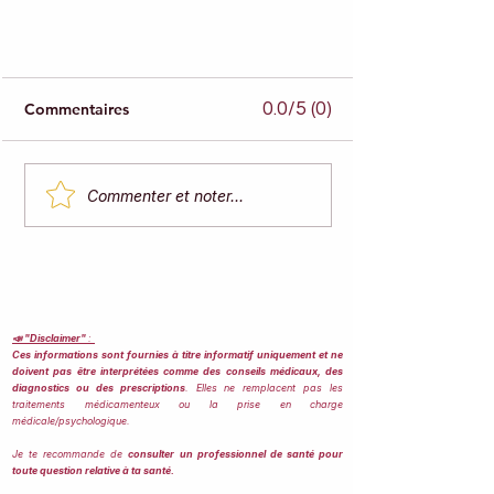
0.0/5 (0)
Commentaires
Commenter et noter...
Qu'est-ce que la Naturopathie ?
Définition, piliers et principes
fondateurs.
📣 "Disclaimer"
:
Ces informations sont fournies à titre informatif uniquement et ne
doivent pas être interprétées comme des conseils médicaux, des
diagnostics ou des prescriptions
. Elles ne remplacent pas les
traitements médicamenteux ou la prise en charge
médicale/psychologique.
Je te recommande de
consulter un professionnel de santé pour
toute question relative à ta santé.