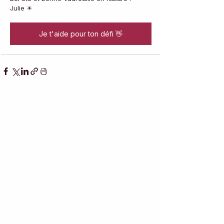
Julie ☀
Je t'aide pour ton défi 👋