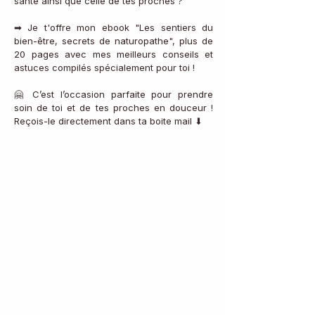
santé ainsi que celle de tes proches ?
➡ Je t'offre mon ebook "Les sentiers du 
bien-être, secrets de naturopathe", plus de 
20 pages avec mes meilleurs conseils et 
astuces compilés spécialement pour toi !
🤗 C’est l’occasion parfaite pour prendre 
soin de toi et de tes proches en douceur ! 
Reçois-le directement dans ta boite mail ⬇