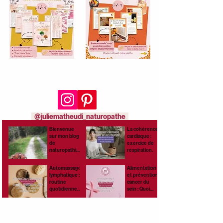
Rejoins-moi aussi sur
les réseaux sociaux :
@juliematheudi_naturopathe
Bienvenue
La cohérence
sur mon blog
cardiaque :
de
exercice de
naturopathie,
respiration.
santé
naturelle et
Automassage
Alimentation
bien-être !
lymphatique :
et prévention
routine
cancer du
quotidienne
sein : Quoi
pour stimuler
manger au
ta lymphe
quotidien ?
naturellemen
t.